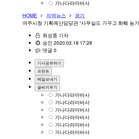
가나다라마바사
HOME
지역뉴스
경기
여주시청 기획예산담당관 “사무실도 가꾸고 화훼 농가
최성종 기자
승인 2020.02.18 17:28
댓글 0
기사공유하기
프린트
메일보내기
글씨키우기
가나다라마바사
가나다라마바사
가나다라마바사
가나다라마바사
가나다라마바사
가나다라마바사