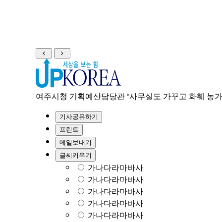
이
다
전
음
여주시청 기획예산담당관 “사무실도 가꾸고 화훼 농가
기사공유하기
프린트
메일보내기
글씨키우기
가나다라마바사
가나다라마바사
가나다라마바사
가나다라마바사
가나다라마바사