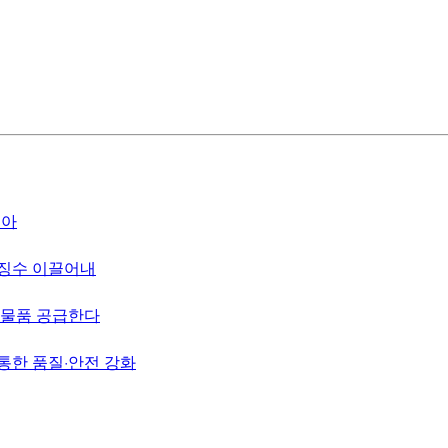
모아
 징수 이끌어내
방물품 공급한다
통한 품질·안전 강화